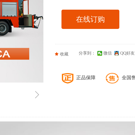
在线订购
分享到：
微信
QQ好友
끄
收藏
正品保障
全国
ꁇ