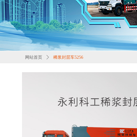
网站首页
ꄲ
稀浆封层车5256