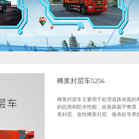
稀浆封层车5256
稀浆封层车主要用于处理道路表面的
的抗滑和防水性能，改善路面平整度
浆封层、改性稀浆封层、微表处等养